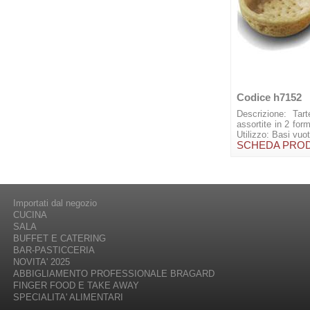
Codice h7152
Descrizione: Tar
assortite in 2 for
Utilizzo: Basi vuot
SCHEDA PRO
Importati dal negozio
CUCINA
SALA
BUFFET E CATERING
BAR-PASTICCERIA
NOVITA' 2025
ABBIGLIAMENTO PROFESSIONALE BRAGARD
FINGER FOOD E TAKE AWAY
SPECIALITA' ALIMENTARI