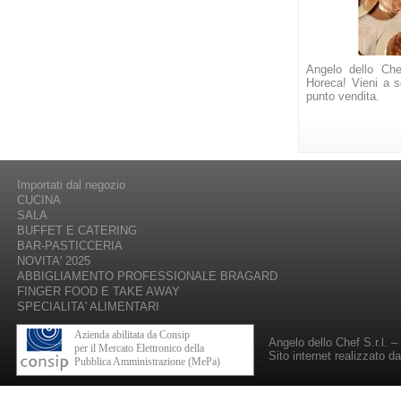
Angelo dello Che
Horeca! Vieni a sc
punto vendita.
Importati dal negozio
CUCINA
SALA
BUFFET E CATERING
BAR-PASTICCERIA
NOVITA' 2025
ABBIGLIAMENTO PROFESSIONALE BRAGARD
FINGER FOOD E TAKE AWAY
SPECIALITA' ALIMENTARI
Azienda abilitata da Consip
Angelo dello Chef S.r.l. 
per il Mercato Elettronico della
Sito internet realizzato d
Pubblica Amministrazione (MePa)