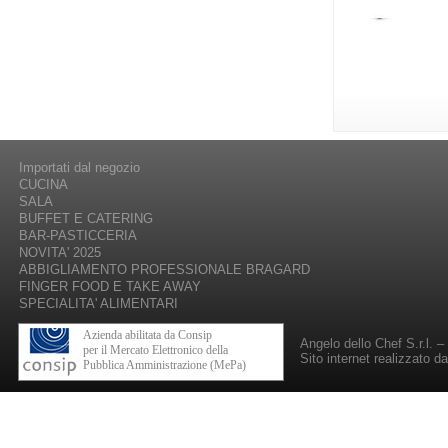
Importati dal negozio
CUCINA
SALA
BUFFET E CATERING
BAR-PASTICCERIA
NOVITA' 2025
ABBIGLIAMENTO PROFESSIONALE BRAGARD
FINGER FOOD E TAKE AWAY
SPECIALITA' ALIMENTARI
Azienda abilitata da Consip
Angelo dello Chef S.r.l. 
per il Mercato Elettronico della
Sito internet realizzato d
Pubblica Amministrazione (MePa)