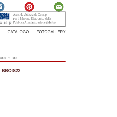
Azienda abilitata da Consip
per il Mercato Elettronico della
Pubblica Amministrazione (MePa)
CATALOGO
FOTOGALLERY
00) PZ.100
:
BBOIS22