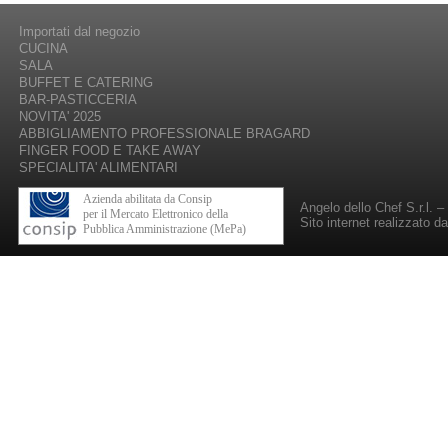
Importati dal negozio
CUCINA
SALA
BUFFET E CATERING
BAR-PASTICCERIA
NOVITA' 2025
ABBIGLIAMENTO PROFESSIONALE BRAGARD
FINGER FOOD E TAKE AWAY
SPECIALITA' ALIMENTARI
Azienda abilitata da Consip
Angelo dello Chef S.r.l. 
per il Mercato Elettronico della
Sito internet realizzato d
Pubblica Amministrazione (MePa)