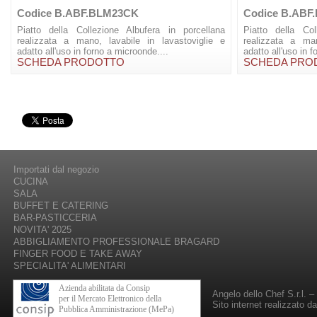
Codice B.ABF.BLM23CK
Codice B.ABF
Piatto della Collezione Albufera in porcellana
Piatto della Col
realizzata a mano, lavabile in lavastoviglie e
realizzata a man
adatto all'uso in forno a microonde....
adatto all'uso in 
SCHEDA PRODOTTO
SCHEDA PRO
Importati dal negozio
CUCINA
SALA
BUFFET E CATERING
BAR-PASTICCERIA
NOVITA' 2025
ABBIGLIAMENTO PROFESSIONALE BRAGARD
FINGER FOOD E TAKE AWAY
SPECIALITA' ALIMENTARI
Azienda abilitata da Consip
Angelo dello Chef S.r.l. 
per il Mercato Elettronico della
Sito internet realizzato d
Pubblica Amministrazione (MePa)