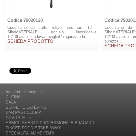
Codice 79020130
Codice 790201
Cucchiaino da caffè Tokyo nero cm. 13 -
Cucchiaino da
SiboMATERIALE: Acciaio inossidabile
SiboMATERIAL
18/10Lavabile in lavastoviglieL'eleganza e la...
18/10Lavabile i
SCHEDA PRODOTTO
purezza...
SCHEDA PRO
Importati dal negozio
CUCINA
SALA
BUFFET E CATERING
BAR-PASTICCERIA
NOVITA' 2025
ABBIGLIAMENTO PROFESSIONALE BRAGARD
FINGER FOOD E TAKE AWAY
SPECIALITA' ALIMENTARI