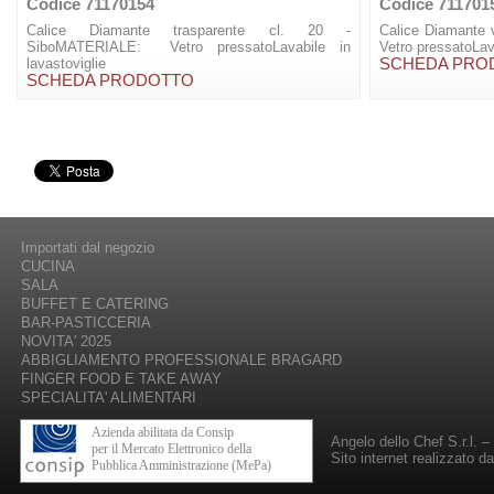
Codice 71170154
Codice 711701
Calice Diamante trasparente cl. 20 -
Calice Diamante
SiboMATERIALE: Vetro pressatoLavabile in
Vetro pressatoLava
lavastoviglie
SCHEDA PRO
SCHEDA PRODOTTO
Importati dal negozio
CUCINA
SALA
BUFFET E CATERING
BAR-PASTICCERIA
NOVITA' 2025
ABBIGLIAMENTO PROFESSIONALE BRAGARD
FINGER FOOD E TAKE AWAY
SPECIALITA' ALIMENTARI
Azienda abilitata da Consip
Angelo dello Chef S.r.l. 
per il Mercato Elettronico della
Sito internet realizzato d
Pubblica Amministrazione (MePa)