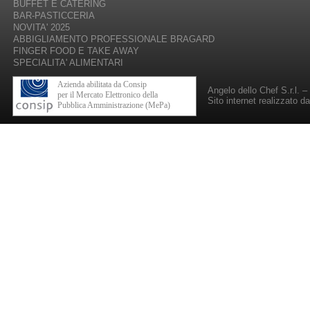
BUFFET E CATERING
BAR-PASTICCERIA
NOVITA' 2025
ABBIGLIAMENTO PROFESSIONALE BRAGARD
FINGER FOOD E TAKE AWAY
SPECIALITA' ALIMENTARI
Azienda abilitata da Consip
Angelo dello Chef S.r.l. 
per il Mercato Elettronico della
Sito internet realizzato d
Pubblica Amministrazione (MePa)